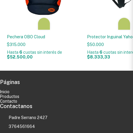
Pechera OBO Cloud
Protector Inguinal Yah
$315.000
$50.000
Hasta
6
cuotas sin interés
de
Hasta
6
cuotas sin inte
$52.500,00
$8.333,33
Páginas
Inicio
Productos
Contacto
Contactanos
Padre Serrano 2427
3764561664