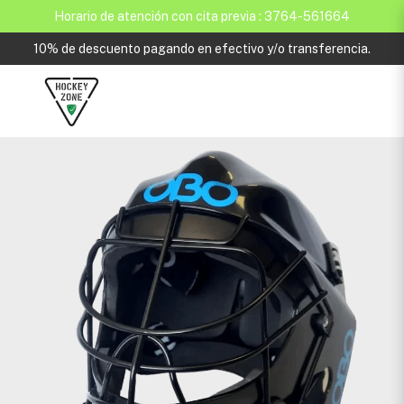
Horario de atención con cita previa : 3764-561664
10% de descuento pagando en efectivo y/o transferencia.