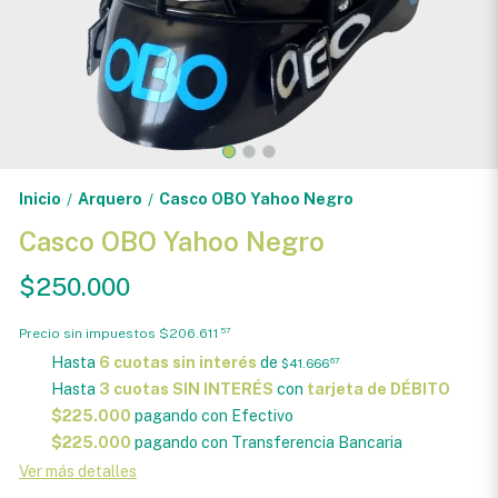
Inicio
Arquero
Casco OBO Yahoo Negro
/
/
Casco OBO Yahoo Negro
$250.000
Precio sin impuestos
$206.611
57
Hasta
6 cuotas sin interés
de
$41.666
67
Hasta
3 cuotas SIN INTERÉS
con
tarjeta de DÉBITO
$225.000
pagando con Efectivo
$225.000
pagando con Transferencia Bancaria
Ver más detalles