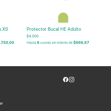
m.XS
Protector Bucal HE Adulto
$4.000
.750,00
Hasta
6
cuotas sin interés
de
$666,67
ar