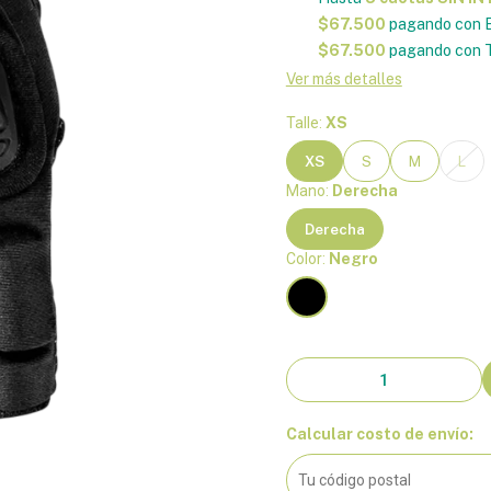
$67.500
pagando con E
$67.500
pagando con T
Ver más detalles
Talle:
XS
XS
S
M
L
Mano:
Derecha
Derecha
Color:
Negro
Calcular costo de envío: