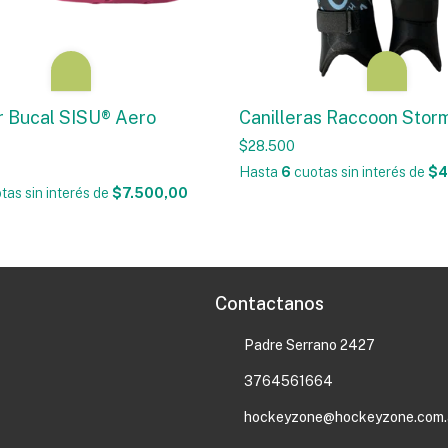
r Bucal SISU® Aero
Canilleras Raccoon Stor
$28.500
Hasta
6
cuotas sin interés
de
$4
tas sin interés
de
$7.500,00
Contactanos
Padre Serrano 2427
3764561664
hockeyzone@hockeyzone.com.