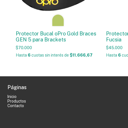
Protector Bucal oPro Gold Braces
Protecto
GEN 5 para Brackets
Fucsia
$70.000
$45.000
Hasta
6
cuotas sin interés
de
$11.666,67
Hasta
6
cuo
Páginas
Inicio
Productos
Contacto