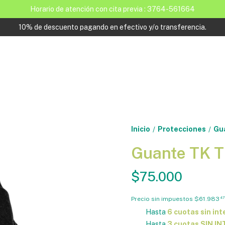
Horario de atención con cita previa : 3764-561664
10% de descuento pagando en efectivo y/o transferencia.
Inicio
Protecciones
Gu
/
/
Guante TK 
$75.000
Precio sin impuestos
$61.983
47
Hasta
6 cuotas sin int
Hasta
3 cuotas SIN I