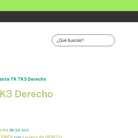
ante TK TK3 Derecho
TK3 Derecho
erés
de
$12.500
NTERÉS
con
tarjeta de DÉBITO