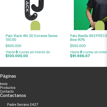
Palo Vlack Wit 3D Extreme Series
Palo BeeGo BEEPRECI
100.00
Bow 90%
$600.000
$550.000
Hasta
6
cuotas sin interés
de
Hasta
6
cuotas sin inte
$100.000,00
$91.666,67
Páginas
Inicio
Productos
Contacto
Contactanos
Padre Serrano 2427