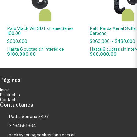
Palo Vlack Wit 3D Extreme Series
Palo Parda Aerial Skill
100.00
Carbono
$600.000
$360.000
-
$430.000
Hasta
6
cuotas sin interés
de
Hasta
6
cuotas sin inte
$100.000,00
$60.000,00
Páginas
Inicio
Productos
Contacto
Contactanos
Padre Serrano 2427
3764561664
hockeyzone@hockeyzone.com.ar