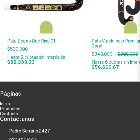
Palo Beego Bee Rise 01
Palo Vlack Indio Premi
Coral
$530.000
$340.000
-
$390.000
Hasta
6
cuotas sin interés
de
$88.333,33
Hasta
6
cuotas sin inte
$56.666,67
Páginas
Inicio
Productos
Contacto
Contactanos
Padre Serrano 2427