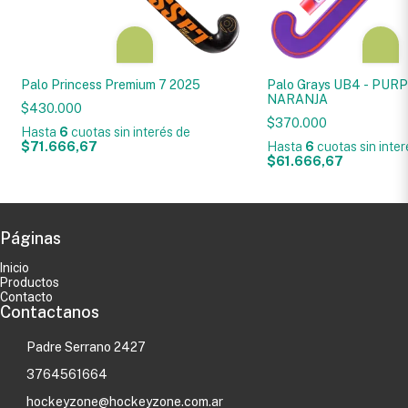
Palo Princess Premium 7 2025
Palo Grays UB4 - PUR
NARANJA
$430.000
$370.000
Hasta
6
cuotas sin interés
de
$71.666,67
Hasta
6
cuotas sin inte
$61.666,67
Páginas
Inicio
Productos
Contacto
Contactanos
Padre Serrano 2427
3764561664
hockeyzone@hockeyzone.com.ar