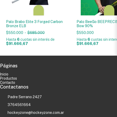
Palo Brabo Elite 3 Forged Carbon
Palo BeeGo BEEPRECI
Bronze ELB
Bow 90%
$550.000
-
$685.000
$550.000
Hasta
6
cuotas sin interés
de
Hasta
6
cuotas sin inte
$91.666,67
$91.666,67
Páginas
Inicio
Productos
Contacto
Contactanos
Padre Serrano 2427
3764561664
hockeyzone@hockeyzone.com.ar