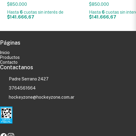
$850.000
$850.000
Hasta
6
cuotas sin interés
de
Hasta
6
cuotas sin inte
$141.666,67
$141.666,67
Páginas
Inicio
Productos
Contacto
Contactanos
Padre Serrano 2427
3764561664
hockeyzone@hockeyzone.com.ar