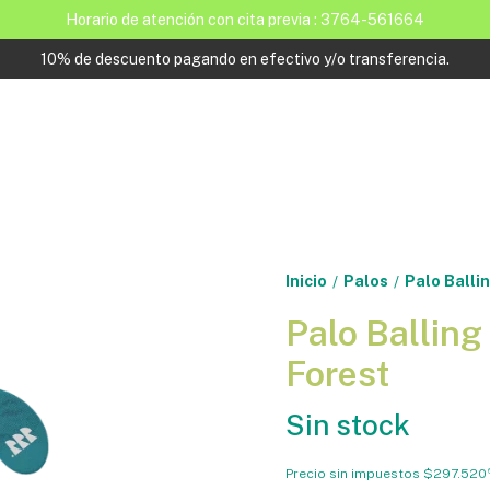
Horario de atención con cita previa : 3764-561664
10% de descuento pagando en efectivo y/o transferencia.
Inicio
Palos
Palo Balli
/
/
Palo Balling
Forest
Sin stock
Precio sin impuestos
$297.520