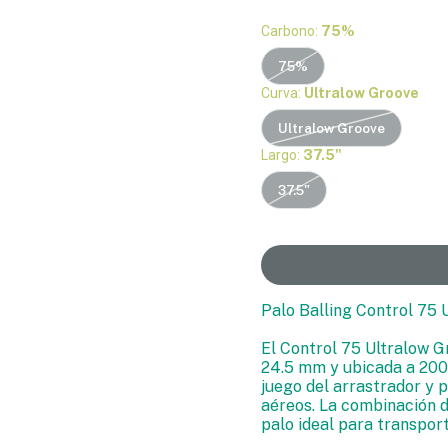
Carbono:
75%
75%
Curva:
Ultralow Groove
Ultralow Groove
Largo:
37.5"
37.5"
Palo Balling Control 75 
El Control 75 Ultralow G
24.5 mm y ubicada a 200 
juego del arrastrador y 
aéreos. La combinación de
palo ideal para transpor