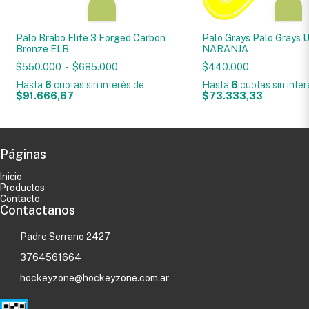
Palo Brabo Elite 3 Forged Carbon
Palo Grays Palo Grays 
Bronze ELB
NARANJA
$550.000
-
$685.000
$440.000
Hasta
6
cuotas sin interés
de
Hasta
6
cuotas sin inte
$91.666,67
$73.333,33
Páginas
Inicio
Productos
Contacto
Contactanos
Padre Serrano 2427
3764561664
hockeyzone@hockeyzone.com.ar