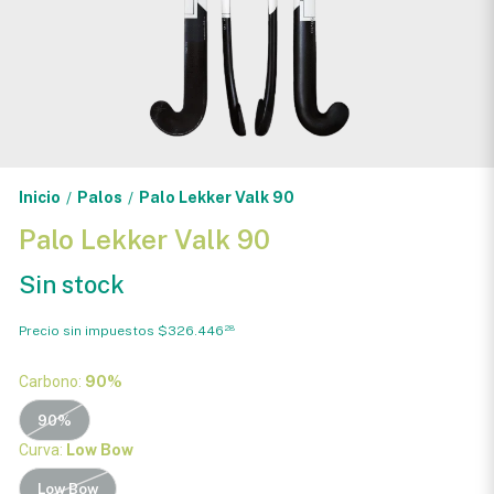
Inicio
Palos
Palo Lekker Valk 90
/
/
Palo Lekker Valk 90
Sin stock
Precio sin impuestos
$326.446
28
Carbono:
90%
90%
Curva:
Low Bow
Low Bow