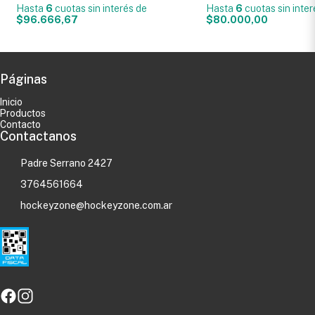
Hasta
6
cuotas sin interés
de
Hasta
6
cuotas sin inte
$96.666,67
$80.000,00
Páginas
Inicio
Productos
Contacto
Contactanos
Padre Serrano 2427
3764561664
hockeyzone@hockeyzone.com.ar