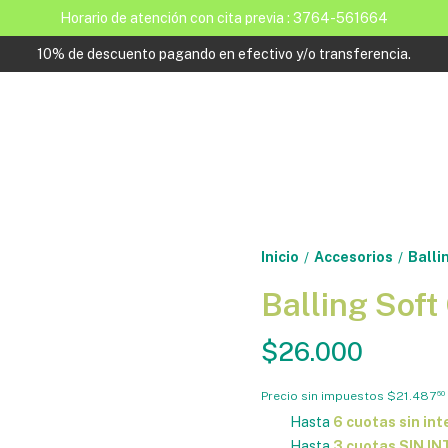
Horario de atención con cita previa : 3764-561664
10% de descuento pagando en efectivo y/o transferencia.
Inicio
Accesorios
Balli
/
/
Balling Soft
$26.000
Precio sin impuestos
$21.487
60
Hasta
6 cuotas sin int
Hasta
3 cuotas SIN I