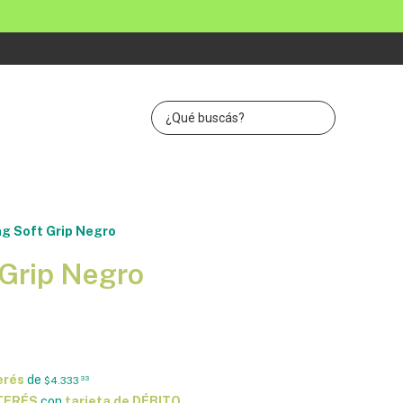
ng Soft Grip Negro
 Grip Negro
erés
de
$4.333
33
NTERÉS
con
tarjeta de DÉBITO