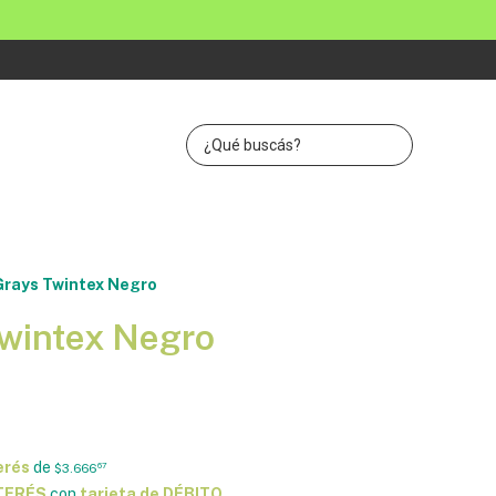
Grays Twintex Negro
Twintex Negro
erés
de
$3.666
67
NTERÉS
con
tarjeta de DÉBITO