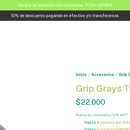
Horario de atención con cita previa : 3764-561664
10% de descuento pagando en efectivo y/o transferencia.
Inicio
Accesorios
Grip 
/
/
Grip Grays 
$22.000
Precio sin impuestos
$18.181
82
Hasta
6 cuotas sin int
Hasta
3 cuotas SIN I