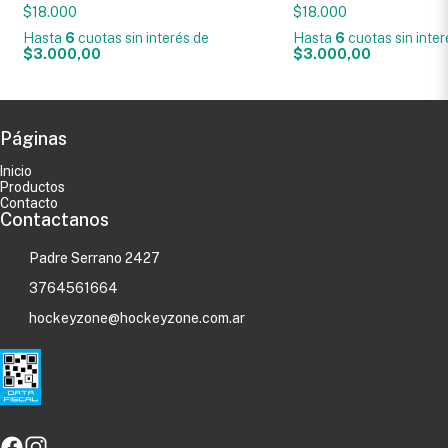
$18.000
$18.000
Hasta
6
cuotas sin interés
de
Hasta
6
cuotas sin inte
$3.000,00
$3.000,00
Páginas
Inicio
Productos
Contacto
Contactanos
Padre Serrano 2427
3764561664
hockeyzone@hockeyzone.com.ar