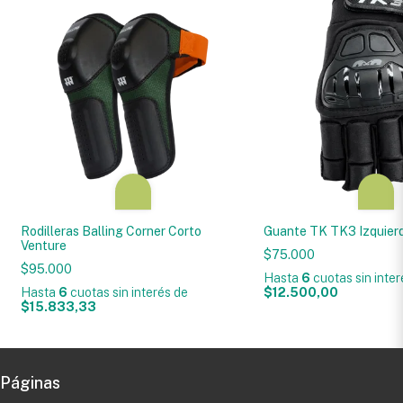
Rodilleras Balling Corner Corto
Guante TK TK3 Izquier
Venture
$75.000
$95.000
Hasta
6
cuotas sin inte
Hasta
6
cuotas sin interés
de
$12.500,00
$15.833,33
Páginas