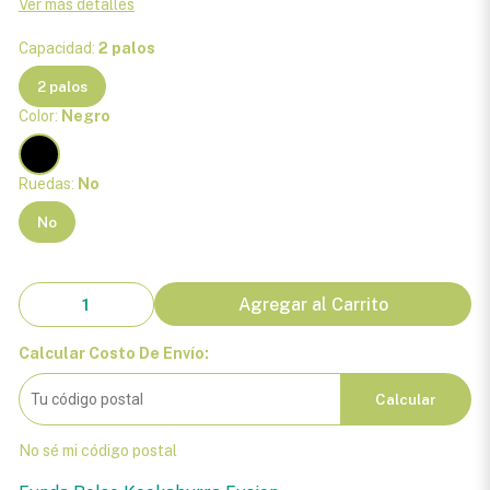
Ver más detalles
Capacidad:
2 palos
2 palos
Color:
Negro
Ruedas:
No
No
Agregar al Carrito
Calcular Costo De Envío:
Calcular
No sé mi código postal