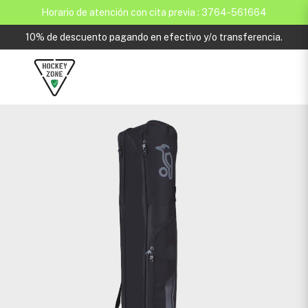
Horario de atención con cita previa : 3764-561664
10% de descuento pagando en efectivo y/o transferencia.