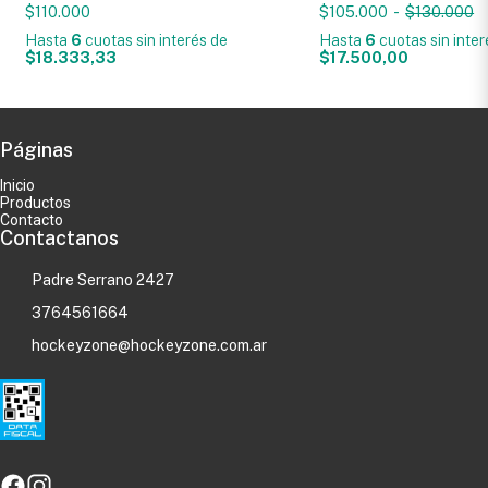
$110.000
$105.000
-
$130.000
Hasta
6
cuotas sin interés
de
Hasta
6
cuotas sin inte
$18.333,33
$17.500,00
Páginas
Inicio
Productos
Contacto
Contactanos
Padre Serrano 2427
3764561664
hockeyzone@hockeyzone.com.ar