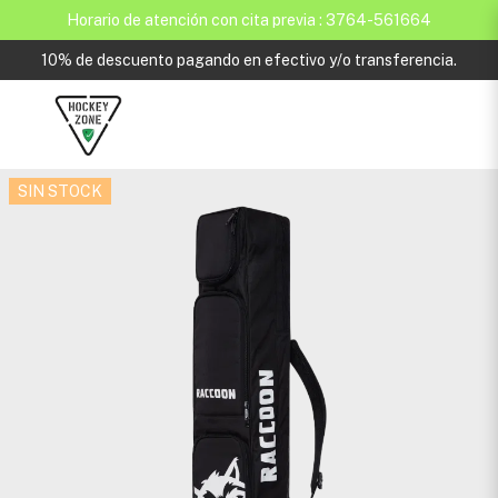
Horario de atención con cita previa : 3764-561664
10% de descuento pagando en efectivo y/o transferencia.
SIN STOCK