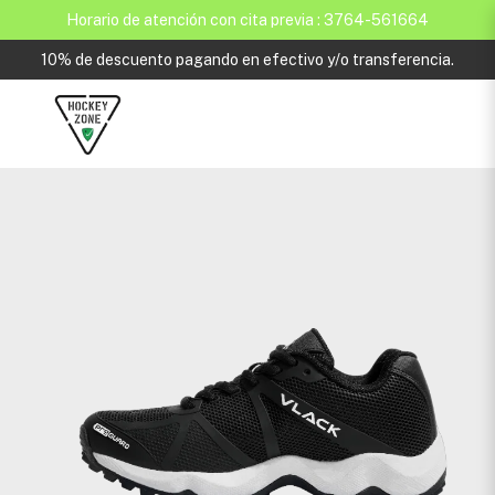
Horario de atención con cita previa : 3764-561664
10% de descuento pagando en efectivo y/o transferencia.