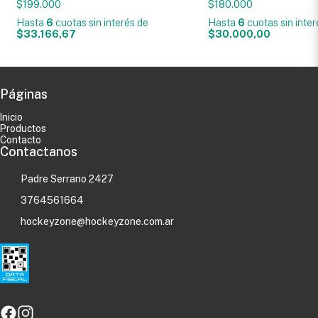
$199.000
$180.000
Hasta
6
cuotas sin interés
de
Hasta
6
cuotas sin inte
$33.166,67
$30.000,00
Páginas
Inicio
Productos
Contacto
Contactanos
Padre Serrano 2427
3764561664
hockeyzone@hockeyzone.com.ar