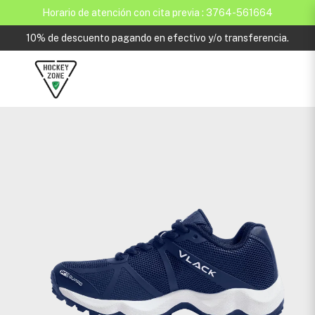
Horario de atención con cita previa : 3764-561664
10% de descuento pagando en efectivo y/o transferencia.