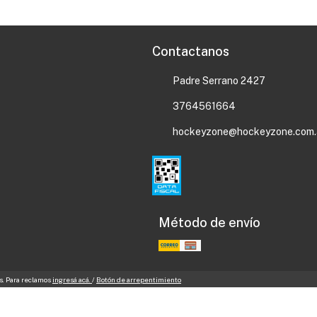
Contactanos
Padre Serrano 2427
3764561664
hockeyzone@hockeyzone.com.
Método de envío
s. Para reclamos
ingresá acá.
/
Botón de arrepentimiento