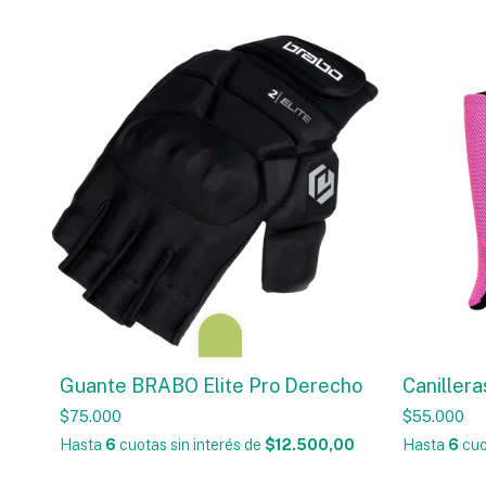
Guante BRABO Elite Pro Derecho
Caniller
$75.000
$55.000
Hasta
6
cuotas sin interés
de
$12.500,00
Hasta
6
cuo