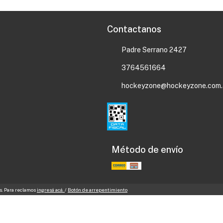
Contactanos
Padre Serrano 2427
3764561664
hockeyzone@hockeyzone.com.
Método de envío
s. Para reclamos
ingresá acá.
/
Botón de arrepentimiento