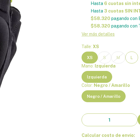
Hasta
6 cuotas sin int
Hasta
3 cuotas SIN I
$58.320
pagando con E
$58.320
pagando con T
Ver más detalles
Talle:
XS
XS
S
M
L
Mano:
Izquierda
Izquierda
Color:
Negro / Amarillo
Negro / Amarillo
Calcular costo de envío: