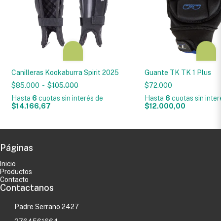
Canilleras Kookaburra Spirit 2025
Guante TK TK 1 Plus
$85.000
-
$105.000
$72.000
Hasta
6
cuotas sin interés
de
Hasta
6
cuotas sin inte
$14.166,67
$12.000,00
Páginas
Inicio
Productos
Contacto
Contactanos
Padre Serrano 2427