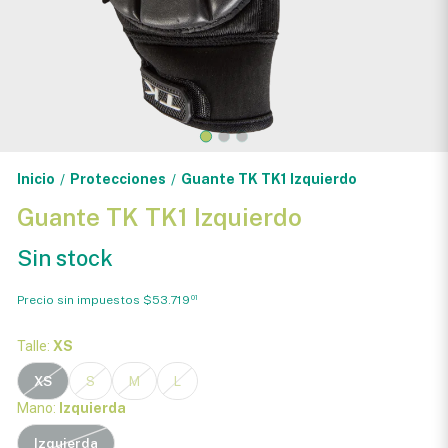
Inicio
Protecciones
Guante TK TK1 Izquierdo
/
/
Guante TK TK1 Izquierdo
Sin stock
Precio sin impuestos
$53.719
01
Talle:
XS
XS
S
M
L
Mano:
Izquierda
Izquierda