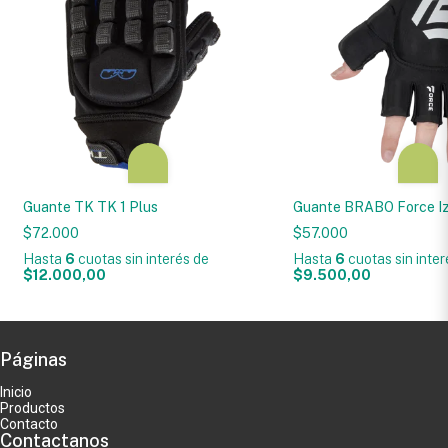
Guante TK TK 1 Plus
Guante BRABO Force I
$72.000
$57.000
Hasta
6
cuotas sin interés
de
Hasta
6
cuotas sin inte
$12.000,00
$9.500,00
Páginas
Inicio
Productos
Contacto
Contactanos