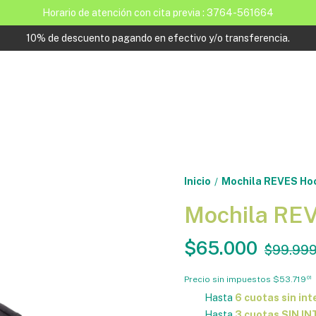
Horario de atención con cita previa : 3764-561664
10% de descuento pagando en efectivo y/o transferencia.
Inicio
Mochila REVES Ho
/
Mochila RE
$65.000
$99.99
Precio sin impuestos
$53.719
01
Hasta
6 cuotas sin int
Hasta
3 cuotas SIN I