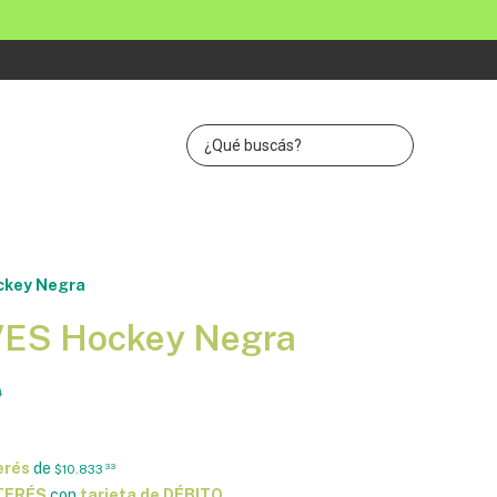
ckey Negra
VES Hockey Negra
9
erés
de
$10.833
33
NTERÉS
con
tarjeta de DÉBITO