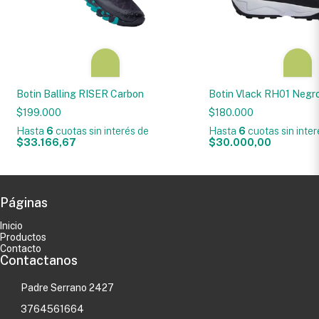
Botin Balling RISER Carbon
Botin Vlack RH01 Negr
$199.000
$180.000
Hasta
6
cuotas sin interés
de
Hasta
6
cuotas sin inte
$33.166,67
$30.000,00
Páginas
Inicio
Productos
Contacto
Contactanos
Padre Serrano 2427
3764561664