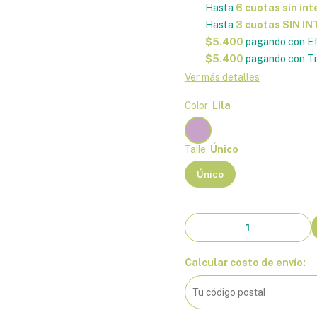
Hasta
6 cuotas sin int
Hasta
3 cuotas SIN I
$5.400
pagando con Ef
$5.400
pagando con Tr
Ver más detalles
Color:
Lila
Talle:
Único
Único
Calcular costo de envío: