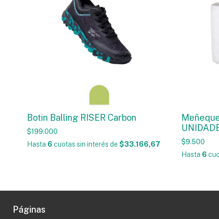
Botin Balling RISER Carbon
Meñeque
UNIDADE
$199.000
$9.500
Hasta
6
cuotas sin interés
de
$33.166,67
Hasta
6
cuo
Páginas