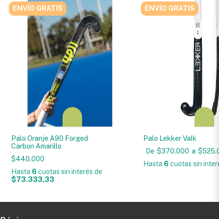
ENVÍO GRATIS
ENVÍO GRATIS
Palo Oranje A90 Forged
Palo Lekker Valk
Carbon Amarillo
De
$370.000
a
$525.
$440.000
Hasta
6
cuotas sin inter
Hasta
6
cuotas sin interés
de
$73.333,33