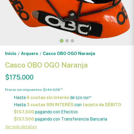
Inicio
Arquero
Casco OBO OGO Naranja
/
/
Casco OBO OGO Naranja
$175.000
Precio sin impuestos
$144.628
10
Hasta
6 cuotas sin interés
de
$29.166
67
Hasta
3 cuotas SIN INTERÉS
con
tarjeta de DÉBITO
$157.500
pagando con Efectivo
$157.500
pagando con Transferencia Bancaria
Ver más detalles