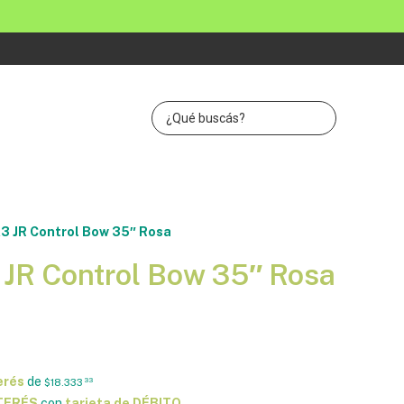
3 JR Control Bow 35″ Rosa
 JR Control Bow 35″ Rosa
erés
de
$18.333
33
NTERÉS
con
tarjeta de DÉBITO