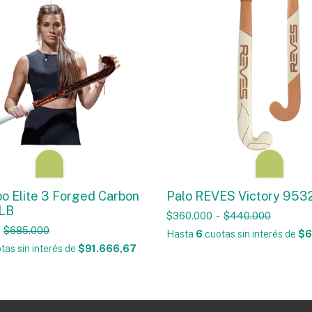
bo Elite 3 Forged Carbon
Palo REVES Victory 95
ELB
$360.000
-
$440.000
$685.000
Hasta
6
cuotas sin interés
de
$6
tas sin interés
de
$91.666,67