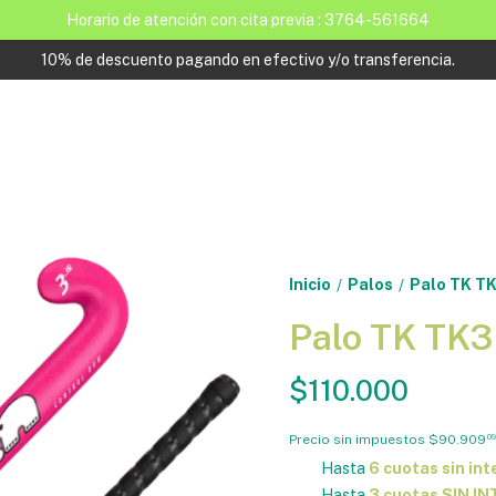
Horario de atención con cita previa : 3764-561664
10% de descuento pagando en efectivo y/o transferencia.
Inicio
Palos
Palo TK TK
/
/
Palo TK TK3
$110.000
Precio sin impuestos
$90.909
09
Hasta
6 cuotas sin int
Hasta
3 cuotas SIN I