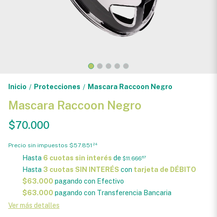
Inicio
Protecciones
Mascara Raccoon Negro
/
/
Mascara Raccoon Negro
$70.000
Precio sin impuestos
$57.851
24
Hasta
6 cuotas sin interés
de
$11.666
67
Hasta
3 cuotas SIN INTERÉS
con
tarjeta de DÉBITO
$63.000
pagando con Efectivo
$63.000
pagando con Transferencia Bancaria
Ver más detalles