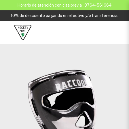
Horario de atención con cita previa : 3764-561664
10% de descuento pagando en efectivo y/o transferencia.