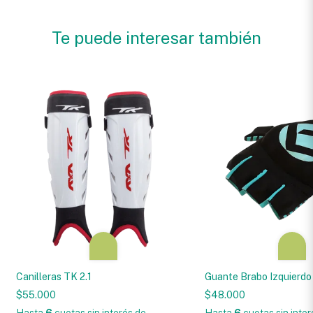
Te puede interesar también
Canilleras TK 2.1
Guante Brabo Izquierdo
$55.000
$48.000
Hasta
6
cuotas sin interés
de
Hasta
6
cuotas sin inte