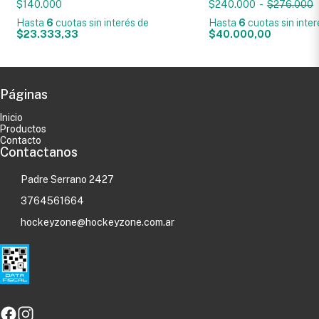
$140.000
$240.000
-
$276.000
Hasta
6
cuotas sin interés
de
Hasta
6
cuotas sin inte
$23.333,33
$40.000,00
Páginas
Inicio
Productos
Contacto
Contactanos
Padre Serrano 2427
3764561664
hockeyzone@hockeyzone.com.ar