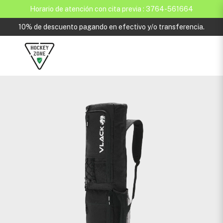
Horario de atención con cita previa : 3764-561664
10% de descuento pagando en efectivo y/o transferencia.