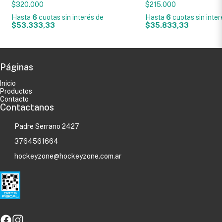
$320.000
$215.000
Hasta
6
cuotas sin interés
de
Hasta
6
cuotas sin inte
$53.333,33
$35.833,33
Páginas
Inicio
Productos
Contacto
Contactanos
Padre Serrano 2427
3764561664
hockeyzone@hockeyzone.com.ar