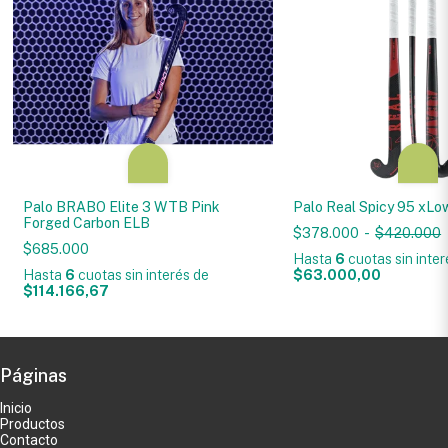
Palo BRABO Elite 3 WTB Pink
Palo Real Spicy 95 xL
Forged Carbon ELB
$378.000
-
$420.000
$685.000
Hasta
6
cuotas sin inte
Hasta
6
cuotas sin interés
de
$63.000,00
$114.166,67
Páginas
Inicio
Productos
Contacto