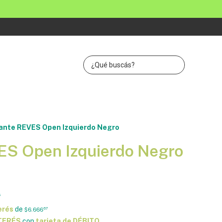
ante REVES Open Izquierdo Negro
S Open Izquierdo Negro
5
erés
de
$6.666
67
NTERÉS
con
tarjeta de DÉBITO