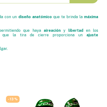
da con un
diseño anatómico
que te brinda la
máxima
permitiendo que haya
aireación
y
libertad
en los
as que la tira de cierre proporciona un
ajuste
lgar.
- 13 %