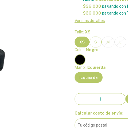
$36.000
pagando con 
$36.000
pagando con T
Ver más detalles
Talle:
XS
XS
S
M
L
Color:
Negro
Mano:
Izquierda
Izquierda
Calcular costo de envío: