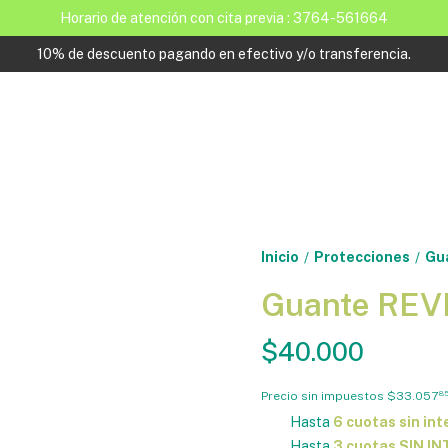
Horario de atención con cita previa : 3764-561664
10% de descuento pagando en efectivo y/o transferencia.
Inicio
Protecciones
Gu
/
/
Guante REVE
$40.000
Precio sin impuestos
$33.057
8
Hasta
6 cuotas sin int
Hasta
3 cuotas SIN I