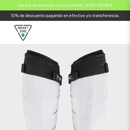
Horario de atención con cita previa : 3764-561664
10% de descuento pagando en efectivo y/o transferencia.