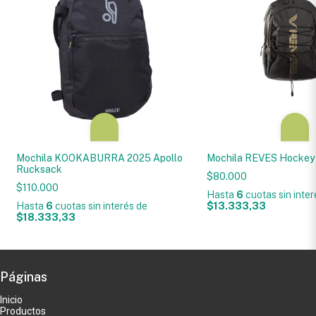
Mochila KOOKABURRA 2025 Apollo
Mochila REVES Hockey
Rucksack
$80.000
$110.000
Hasta
6
cuotas sin inte
Hasta
6
cuotas sin interés
de
$13.333,33
$18.333,33
Páginas
Inicio
Productos