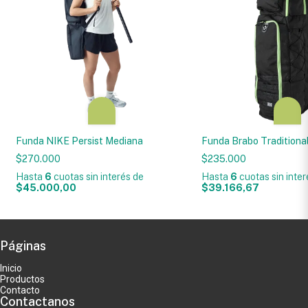
Funda NIKE Persist Mediana
Funda Brabo Traditiona
$270.000
$235.000
Hasta
6
cuotas sin interés
de
Hasta
6
cuotas sin inte
$45.000,00
$39.166,67
Páginas
Inicio
Productos
Contacto
Contactanos