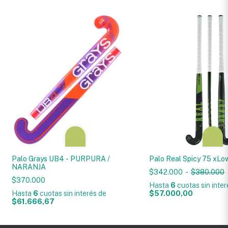
Palo Grays UB4 - PURPURA /
Palo Real Spicy 75 xL
NARANJA
$342.000
-
$380.000
$370.000
Hasta
6
cuotas sin inte
Hasta
6
cuotas sin interés
de
$57.000,00
$61.666,67