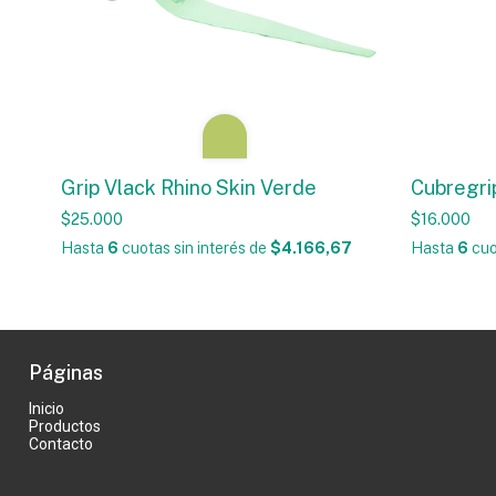
Grip Vlack Rhino Skin Verde
Cubregri
$25.000
$16.000
Hasta
6
cuotas sin interés
de
$4.166,67
Hasta
6
cuo
Páginas
Inicio
Productos
Contacto