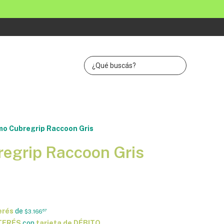
o Cubregrip Raccoon Gris
egrip Raccoon Gris
erés
de
$3.166
67
NTERÉS
con
tarjeta de DÉBITO