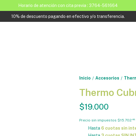
Horario de atención con cita previa : 3764-561664
10% de descuento pagando en efectivo y/o transferencia.
Inicio
Accesorios
Therm
/
/
Thermo Cubr
$19.000
Precio sin impuestos
$15.702
48
Hasta
6 cuotas sin int
Hasta
3 cuotas SIN I