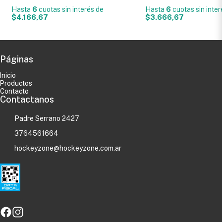
Hasta
6
cuotas sin interés
de
Hasta
6
cuotas sin inte
$4.166,67
$3.666,67
Páginas
Inicio
Productos
Contacto
Contactanos
Padre Serrano 2427
3764561664
hockeyzone@hockeyzone.com.ar