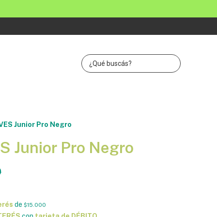
ES Junior Pro Negro
 Junior Pro Negro
0
erés
de
$15.000
NTERÉS
con
tarjeta de DÉBITO