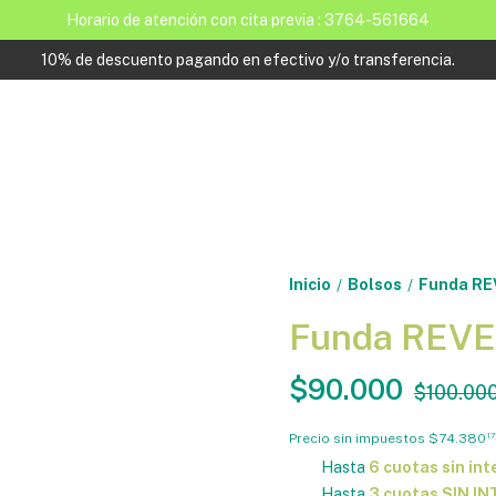
Horario de atención con cita previa : 3764-561664
10% de descuento pagando en efectivo y/o transferencia.
Inicio
Bolsos
Funda REV
/
/
Funda REVES
$90.000
$100.00
Precio sin impuestos
$74.380
17
Hasta
6 cuotas sin int
Hasta
3 cuotas SIN I