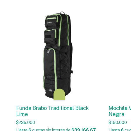
Funda Brabo Traditional Black
Mochila 
Lime
Negra
$235.000
$150.000
Hasta
6
cuotas sin interés
de
$39.166,67
Hasta
6
cuo