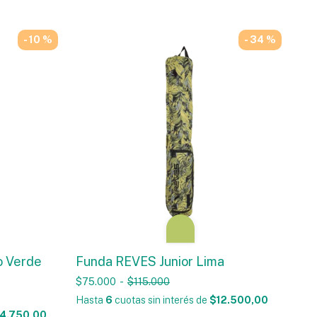
- 10 %
- 34 %
o Verde
Funda REVES Junior Lima
$75.000
-
$115.000
Hasta
6
cuotas sin interés
de
$12.500,00
4.750,00