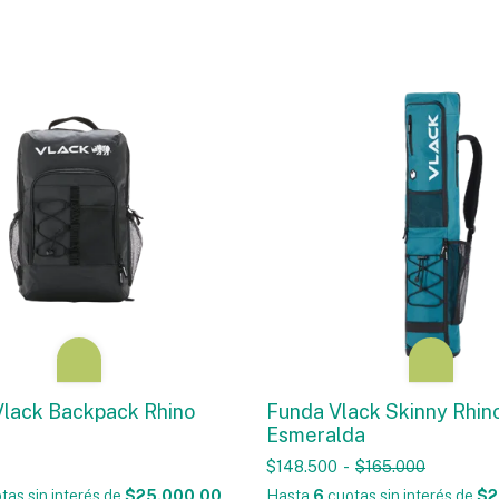
Vlack Backpack Rhino
Funda Vlack Skinny Rhin
Esmeralda
$148.500
-
$165.000
tas sin interés
de
$25.000,00
Hasta
6
cuotas sin interés
de
$2