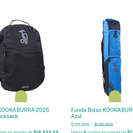
 KOOKABURRA 2025
Funda Bolso KOOKABUR
ucksack
Azul
$105.000
-
$130.000
tas sin interés
de
$18.333,33
Hasta
6
cuotas sin interés
de
$1