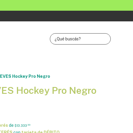
REVES Hockey Pro Negro
VES Hockey Pro Negro
erés
de
$13.333
33
NTERÉS
con
tarjeta de DÉBITO