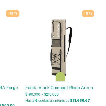
- 19 %
- 9 %
RA Forge
Funda Vlack Compact Rhino Arena
$190.000
-
$210.000
Hasta
6
cuotas sin interés
de
$31.666,67
7.500,00