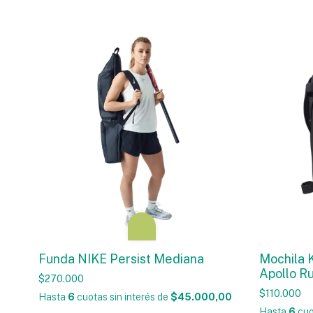
Funda NIKE Persist Mediana
Mochila
Apollo R
$270.000
$110.000
Hasta
6
cuotas sin interés
de
$45.000,00
Hasta
6
cuo