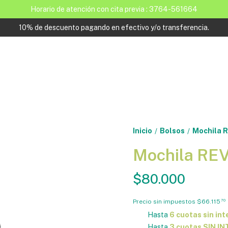
Horario de atención con cita previa : 3764-561664
10% de descuento pagando en efectivo y/o transferencia.
Inicio
Bolsos
Mochila 
/
/
Mochila RE
$80.000
Precio sin impuestos
$66.115
70
Hasta
6 cuotas sin int
Hasta
3 cuotas SIN I