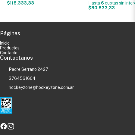
$118.333,33
Hasta
6
cuotas sin inte
$80.833,33
Páginas
Inicio
Productos
Contacto
Contactanos
Padre Serrano 2427
3764561664
hockeyzone@hockeyzone.com.ar