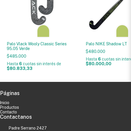
Palo Vlack Wooly Classic Series
Palo NIKE Shadow LT
95.05 Verde
$480.000
$485.000
Hasta
6
cuotas sin inte
Hasta
6
cuotas sin interés
de
$80.000,00
$80.833,33
Páginas
Inicio
Productos
Contacto
Contactanos
Padre Serrano 2427