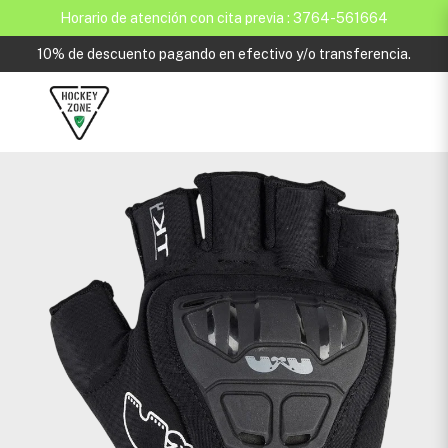
Horario de atención con cita previa : 3764-561664
10% de descuento pagando en efectivo y/o transferencia.