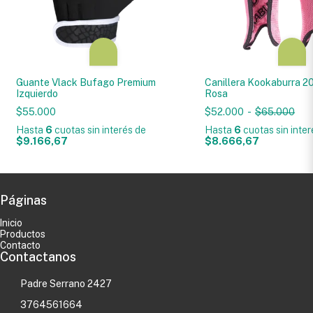
Guante Vlack Bufago Premium
Canillera Kookaburra 2
Izquierdo
Rosa
$55.000
$52.000
-
$65.000
Hasta
6
cuotas sin interés
de
Hasta
6
cuotas sin inte
$9.166,67
$8.666,67
Páginas
Inicio
Productos
Contacto
Contactanos
Padre Serrano 2427
3764561664