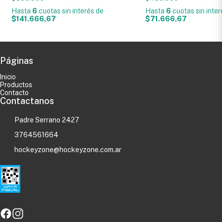
Hasta
6
cuotas sin interés
de
Hasta
6
cuotas sin inte
$141.666,67
$71.666,67
Páginas
Inicio
Productos
Contacto
Contactanos
Padre Serrano 2427
3764561664
hockeyzone@hockeyzone.com.ar