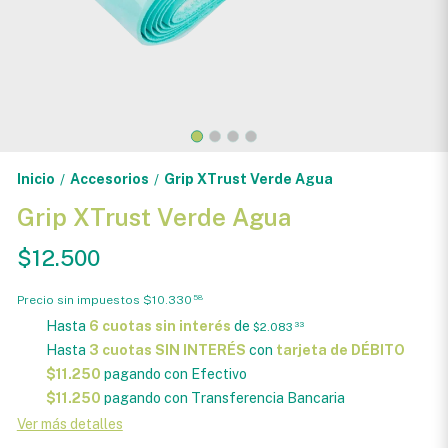
Inicio
Accesorios
Grip XTrust Verde Agua
/
/
Grip XTrust Verde Agua
$12.500
Precio sin impuestos
$10.330
58
Hasta
6 cuotas sin interés
de
$2.083
33
Hasta
3 cuotas SIN INTERÉS
con
tarjeta de DÉBITO
$11.250
pagando con Efectivo
$11.250
pagando con Transferencia Bancaria
Ver más detalles