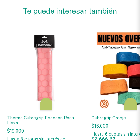
Te puede interesar también
Thermo Cubregrip Raccoon Rosa
Cubregrip Oranje
Hexa
$16.000
$19.000
Hasta
6
cuotas sin inte
Hasta
6
cuotas sin interés
de
$2.666,67