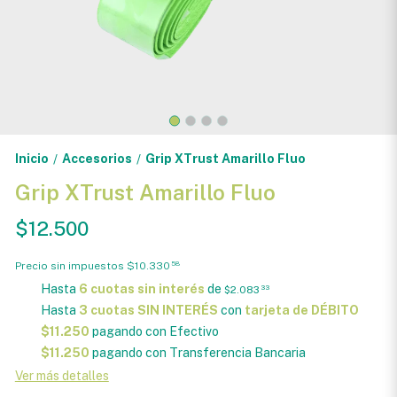
Inicio
Accesorios
Grip XTrust Amarillo Fluo
/
/
Grip XTrust Amarillo Fluo
$12.500
Precio sin impuestos
$10.330
58
Hasta
6 cuotas sin interés
de
$2.083
33
Hasta
3 cuotas SIN INTERÉS
con
tarjeta de DÉBITO
$11.250
pagando con Efectivo
$11.250
pagando con Transferencia Bancaria
Ver más detalles