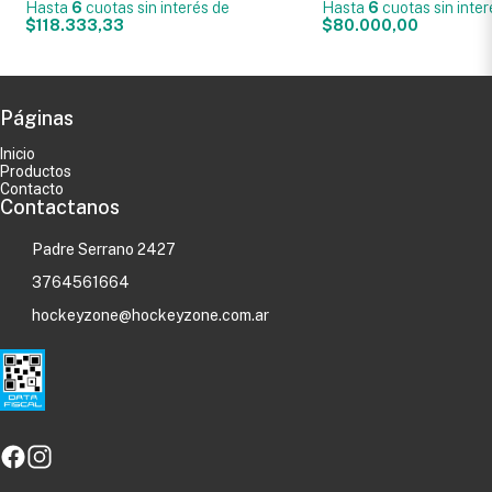
Hasta
6
cuotas sin interés
de
Hasta
6
cuotas sin inte
$118.333,33
$80.000,00
Páginas
Inicio
Productos
Contacto
Contactanos
Padre Serrano 2427
3764561664
hockeyzone@hockeyzone.com.ar