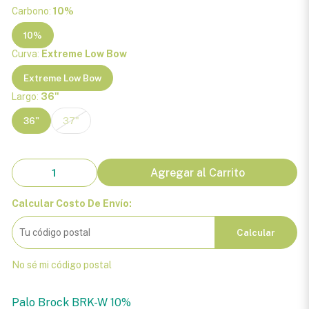
Carbono:
10%
10%
Curva:
Extreme Low Bow
Extreme Low Bow
Largo:
36"
36"
37"
Agregar al Carrito
Calcular Costo De Envío:
Calcular
No sé mi código postal
Palo Brock BRK-W 10%