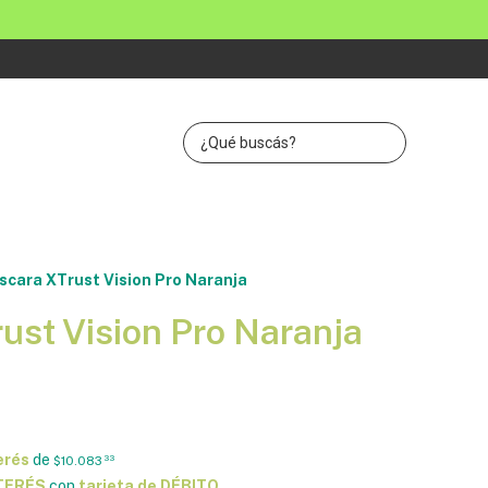
cara XTrust Vision Pro Naranja
ust Vision Pro Naranja
erés
de
$10.083
33
NTERÉS
con
tarjeta de DÉBITO