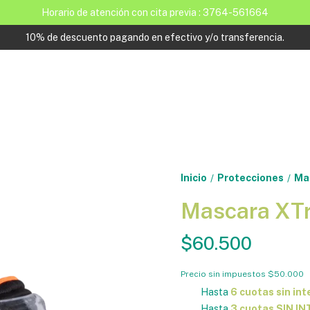
Horario de atención con cita previa : 3764-561664
10% de descuento pagando en efectivo y/o transferencia.
Inicio
Protecciones
Mas
/
/
Mascara XTr
$60.500
Precio sin impuestos
$50.000
Hasta
6 cuotas sin int
Hasta
3 cuotas SIN I